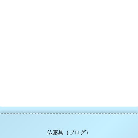
仏露具（ブログ）