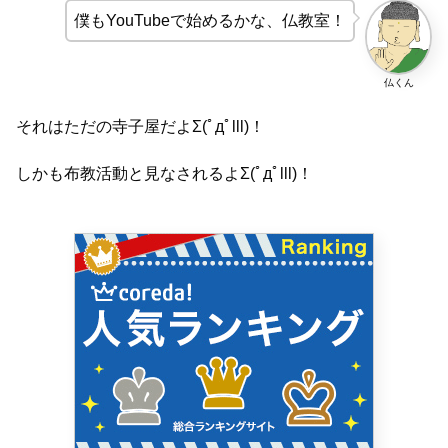
僕もYouTubeで始めるかな、仏教室！
仏くん
それはただの寺子屋だよΣ(ﾟдﾟlll)！
しかも布教活動と見なされるよΣ(ﾟдﾟlll)！