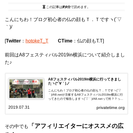
この記事は
約8分
で読めます。
こんにちわ！ブログ初心者の仏の顔もＴ．Ｔですヽ(´▽
｀)/
[
Twitter
：
hotokeT_T
CTime
：仏の顔もT.T]
前回はA8フェスティバル2019in横浜について紹介しまし
た♪
A8フェスティバル2019in横浜に行ってきまし
たヽ(*´∀｀)ノ
こんにちわ！ブログ初心者の仏の顔もＴ．Ｔですヽ(´▽
｀)/A8.netが主催するA8フェスティバル2019in横浜に行
ってきたので報告しますヽ(´▽｀)/A8.netって何？？って
方はこちら↓＜こんな人にオススメ＞・アフィリエイター
2019.07.31
privatetime.org
の方・ブ...
「アフィリエイターにオススメの広
その中でも