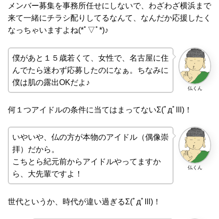
メンバー募集を事務所任せにしないで、わざわざ横浜まで
来て一緒にチラシ配りしてるなんて、なんだか応援したく
なっちゃいますよね(*ﾟ▽ﾟ*)♪
僕があと１５歳若くて、女性で、名古屋に住
んでたら迷わず応募したのになぁ。ちなみに
僕は肌の露出OKだよ♪
仏くん
何１つアイドルの条件に当てはまってないΣ(ﾟдﾟlll)！
いやいや、仏の方が本物のアイドル（偶像崇
拝）だから。
こちとら紀元前からアイドルやってますか
仏くん
ら、大先輩ですよ！
世代というか、時代が違い過ぎるΣ(ﾟдﾟlll)！