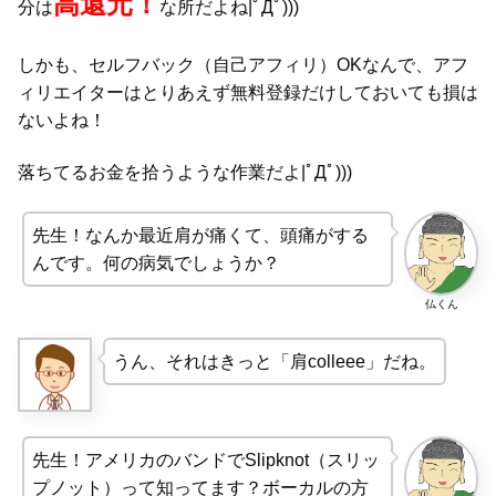
高還元！
分は
な所だよね|ﾟДﾟ)))
しかも、セルフバック（自己アフィリ）OKなんで、アフ
ィリエイターはとりあえず無料登録だけしておいても損は
ないよね！
落ちてるお金を拾うような作業だよ|ﾟДﾟ)))
先生！なんか最近肩が痛くて、頭痛がする
んです。何の病気でしょうか？
仏くん
うん、それはきっと「肩colleee」だね。
先生！アメリカのバンドでSlipknot（スリッ
プノット）って知ってます？ボーカルの方