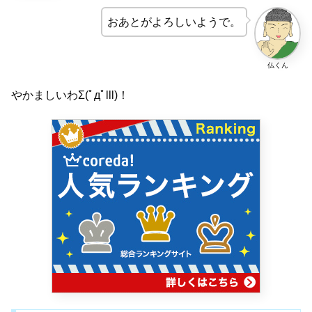
おあとがよろしいようで。
仏くん
やかましいわΣ(ﾟдﾟlll)！