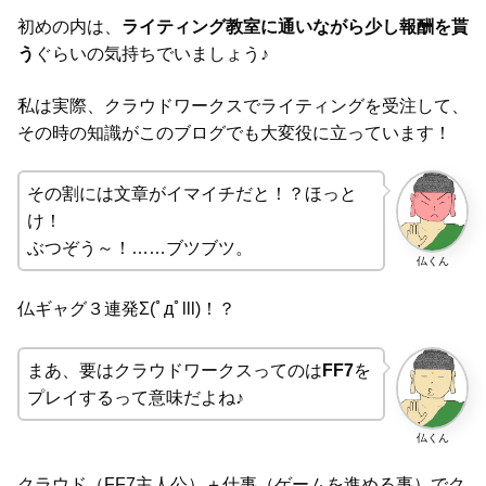
初めの内は、
ライティング教室に通いながら少し報酬を貰
う
ぐらいの気持ちでいましょう♪
私は実際、クラウドワークスでライティングを受注して、
その時の知識がこのブログでも大変役に立っています！
その割には文章がイマイチだと！？ほっと
け！
ぶつぞう～！……ブツブツ。
仏くん
仏ギャグ３連発Σ(ﾟдﾟlll)！？
まあ、要はクラウドワークスってのは
FF7
を
プレイするって意味だよね♪
仏くん
クラウド（FF7主人公）＋仕事（ゲームを進める事）でク