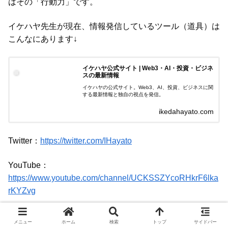
はその「行動力」です。
イケハヤ先生が現在、情報発信しているツール（道具）は
こんなにあります↓
イケハヤ公式サイト | Web3・AI・投資・ビジネ
スの最新情報
イケハヤの公式サイト。Web3、AI、投資、ビジネスに関
する最新情報と独自の視点を発信。
ikedahayato.com
Twitter：
https://twitter.com/IHayato
YouTube：
https://www.youtube.com/channel/UCKSSZYcoRHkrF6lka
rKYZvg
Voicy（音声による発信）：
https://voicy.jp/channel/585
メニュー
ホーム
検索
トップ
サイドバー