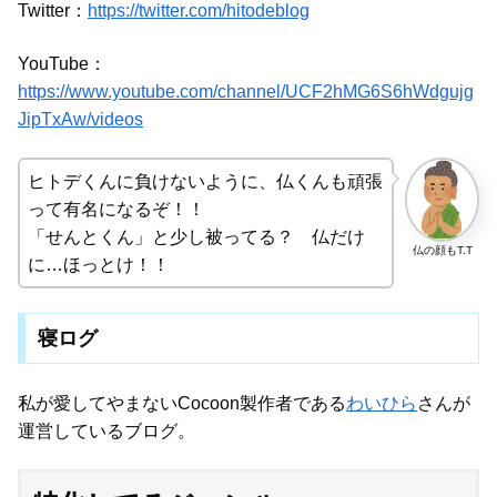
Twitter：
https://twitter.com/hitodeblog
YouTube：
https://www.youtube.com/channel/UCF2hMG6S6hWdgujg
JipTxAw/videos
ヒトデくんに負けないように、仏くんも頑張
って有名になるぞ！！
「せんとくん」と少し被ってる？ 仏だけ
仏の顔もT.T
に…ほっとけ！！
寝ログ
私が愛してやまないCocoon製作者である
わいひら
さんが
運営しているブログ。