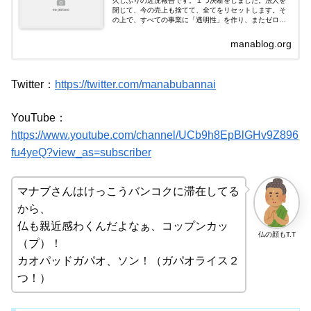
久しぶりの近況報告です。１つ決断をしました。法人を
閉じて、今の売上も捨てて、全てをリセットします。そ
の上で、すべての事業に「透明性」を作り、またゼロか
ら構築していこうと思います。なにか参考になればと思
い、書いてみました。
manablog.org
Twitter：
https://twitter.com/manabubannai
YouTube：
https://www.youtube.com/channel/UCb9h8EpBlGHv9Z896
fu4yeQ?view_as=subscriber
マナブさんはけっこうバンコクに滞在してる
から、
仏も親近感わくんだよなぁ、コップンカッ
仏の顔もT.T
（プ）！
カオパッドガパオ、ソン！（ガパオライス２
つ！）